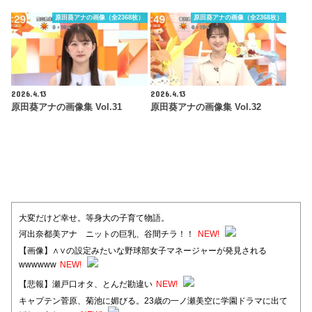
原田葵アナの画像（全2368枚）
原田葵アナの画像（全2368枚）
2026.4.13
2026.4.13
原田葵アナの画像集 Vol.31
原田葵アナの画像集 Vol.32
大変だけど幸せ。等身大の子育て物語。
河出奈都美アナ ニットの巨乳、谷間チラ！！
NEW!
【画像】∧∨の設定みたいな野球部女子マネージャーが発見される
wwwwww
NEW!
【悲報】瀬戸口オタ、とんだ勘違い
NEW!
キャプテン菅原、菊池に媚びる。23歳の一ノ瀬美空に学園ドラマに出て