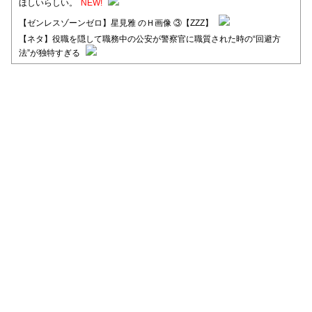
ほしいらしい。
NEW!
【ゼンレスゾーンゼロ】星見雅 のＨ画像 ③【ZZZ】
【ネタ】役職を隠して職務中の公安が警察官に職質された時の“回避方
法”が独特すぎる
【日向坂46】河田陽菜卒業後、衝撃の年齢順がこちら
【日向坂46】富田鈴花1st写真集、発売記念記者会見の模様がこちら！
【元日向坂46】情報解禁前で言えない！？丹生ちゃん、メンバーと会っ
た模様
【元日向坂46】この卒業生、めちゃくちゃテレビで見かけるな
【日向坂46】富田鈴花、次の事務所が決まってそう！？
Powered by livedoor 相互RSS