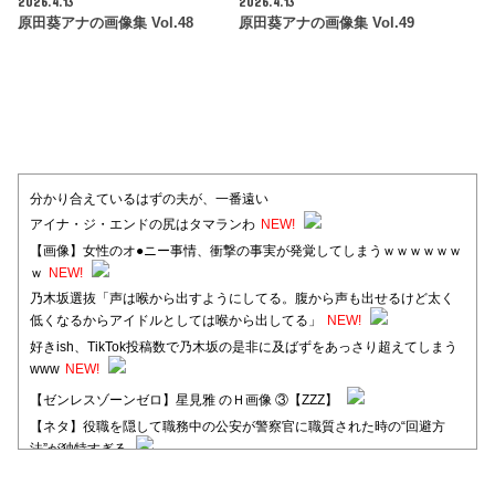
2026.4.13
2026.4.13
原田葵アナの画像集 Vol.48
原田葵アナの画像集 Vol.49
分かり合えているはずの夫が、一番遠い
アイナ・ジ・エンドの尻はタマランわ
NEW!
【画像】女性のオ●ニー事情、衝撃の事実が発覚してしまうｗｗｗｗｗｗ
ｗ
NEW!
乃木坂選抜「声は喉から出すようにしてる。腹から声も出せるけど太く
低くなるからアイドルとしては喉から出してる」
NEW!
好きish、TikTok投稿数で乃木坂の是非に及ばずをあっさり超えてしまう
www
NEW!
【ゼンレスゾーンゼロ】星見雅 のＨ画像 ③【ZZZ】
【ネタ】役職を隠して職務中の公安が警察官に職質された時の“回避方
法”が独特すぎる
【日向坂46】河田陽菜卒業後、衝撃の年齢順がこちら