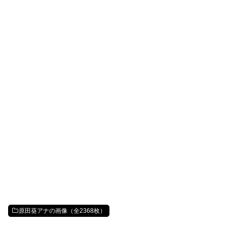
原田葵アナの画像（全2368枚）