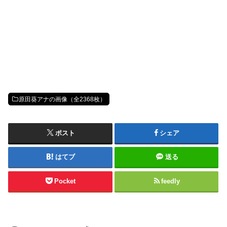
原田葵アナの画像（全2368枚）
ポスト
シェア
はてブ
送る
Pocket
feedly