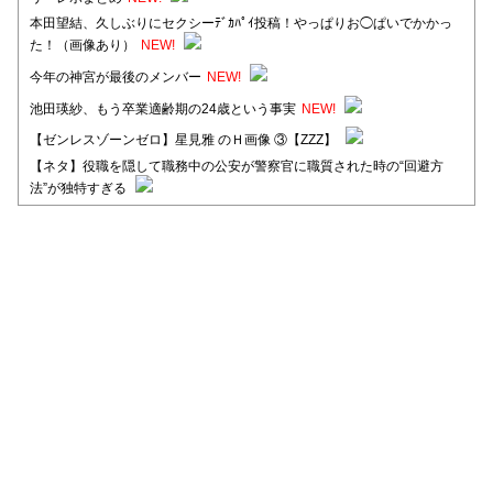
本田望結、久しぶりにセクシーﾃﾞｶﾊﾟｲ投稿！やっぱりお◯ぱいでかかっ
た！（画像あり）
NEW!
今年の神宮が最後のメンバー
NEW!
池田瑛紗、もう卒業適齢期の24歳という事実
NEW!
【ゼンレスゾーンゼロ】星見雅 のＨ画像 ③【ZZZ】
【ネタ】役職を隠して職務中の公安が警察官に職質された時の“回避方
法”が独特すぎる
【日向坂46】河田陽菜卒業後、衝撃の年齢順がこちら
【日向坂46】富田鈴花1st写真集、発売記念記者会見の模様がこちら！
【元日向坂46】情報解禁前で言えない！？丹生ちゃん、メンバーと会っ
た模様
【元日向坂46】この卒業生、めちゃくちゃテレビで見かけるな
【日向坂46】富田鈴花、次の事務所が決まってそう！？
Powered by livedoor 相互RSS