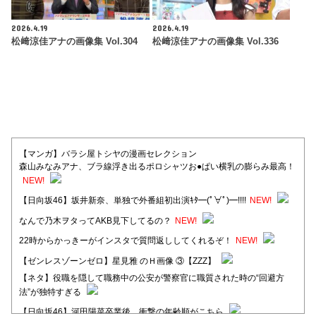
2026.4.19
2026.4.19
松﨑涼佳アナの画像集 Vol.304
松﨑涼佳アナの画像集 Vol.336
【マンガ】バラシ屋トシヤの漫画セレクション
森山みなみアナ、ブラ線浮き出るポロシャツお●ぱい横乳の膨らみ最高！
NEW!
【日向坂46】坂井新奈、単独で外番組初出演ｷﾀ━(ﾟ∀ﾟ)━!!!!
NEW!
なんで乃木ヲタってAKB見下してるの？
NEW!
22時からかっきーがインスタで質問返ししてくれるぞ！
NEW!
【ゼンレスゾーンゼロ】星見雅 のＨ画像 ③【ZZZ】
【ネタ】役職を隠して職務中の公安が警察官に職質された時の“回避方
法”が独特すぎる
【日向坂46】河田陽菜卒業後、衝撃の年齢順がこちら