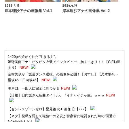
2026.4.19
2026.4.19
岸本理沙アナの画像集 Vol.1
岸本理沙アナの画像集 Vol.2
1420gの娘がくれた“生きる力”。
姫野美南アナ ピタピタ衣装でインタビュー、胸くっきり！！【GIF動画
あり】
NEW!
金村美玖が「坂道ダンス選抜」の画像を公開！【おすし】【乃木坂46・
櫻坂46・日向坂46】
NEW!
瀬戸口、一般人に完全に見つかる
NEW!
【珍報】日向坂さん新曲タイトル、『イチャイチャ虫』ｗｗｗ
NEW!
【ゼンレスゾーンゼロ】星見雅 のＨ画像 ③【ZZZ】
【ネタ】役職を隠して職務中の公安が警察官に職質された時の“回避方
法”が独特すぎる