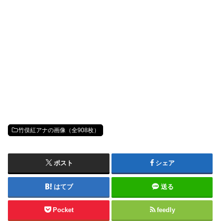
竹俣紅アナの画像（全908枚）
ポスト
シェア
はてブ
送る
Pocket
feedly