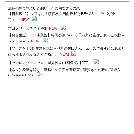
成長の先で気づいた想い、不器用な大人の恋
【日向坂46】今回はお手頃価格？日向坂46とBEAMSのコラボが決
定！！
NEW!
吉田クリ、ガチで全盛期
NEW!
【賀喜生誕、一ノ瀬凱旋】福岡公演DAY1が予想外に空席があった模様ｗ
ｗｗｗｗｗｗ
NEW!
【ソース付】6期運営お気に入り枠の矢田さん、エースで推すにはあまり
にもオタ人気がなさすぎる。。
NEW!
【ゼンレスゾーンゼロ】星見雅 のＨ画像 ③【ZZZ】
【ネタ】役職を隠して職務中の公安が警察官に職質された時の“回避方
法”が独特すぎる
【日向坂46】河田陽菜卒業後、衝撃の年齢順がこちら
【日向坂46】富田鈴花1st写真集、発売記念記者会見の模様がこちら！
【元日向坂46】情報解禁前で言えない！？丹生ちゃん、メンバーと会っ
た模様
【元日向坂46】この卒業生、めちゃくちゃテレビで見かけるな
【日向坂46】富田鈴花、次の事務所が決まってそう！？