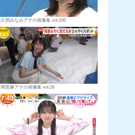
久間みなみアナの画像集 vol.105
岡恵麻アナの画像集 vol.26