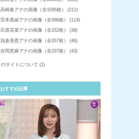
高崎春アナの画像（全1595枚）
(211)
宮本真綾アナの画像（全586枚）
(114)
石渡花菜アナの画像（全252枚）
(38)
浅倉美恩アナの画像（全257枚）
(46)
吉岡恵麻アナの画像（全237枚）
(43)
このサイトについて
(1)
おすすめ記事