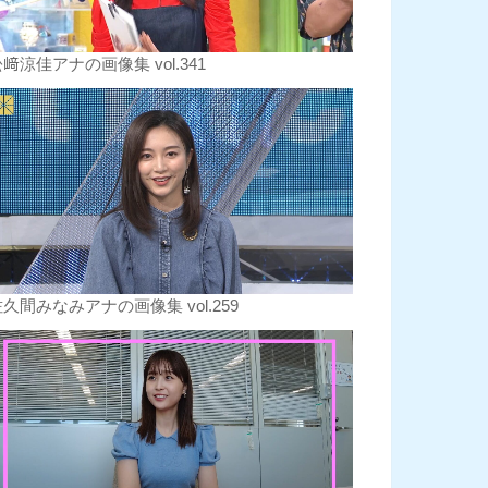
﨑涼佳アナの画像集 vol.341
久間みなみアナの画像集 vol.259