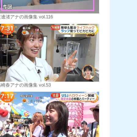
邊渚アナの画像集 vol.116
崎春アナの画像集 vol.53