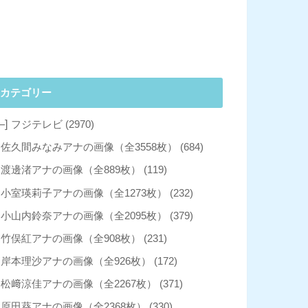
カテゴリー
—]
フジテレビ
(2970)
佐久間みなみアナの画像（全3558枚）
(684)
渡邊渚アナの画像（全889枚）
(119)
小室瑛莉子アナの画像（全1273枚）
(232)
小山内鈴奈アナの画像（全2095枚）
(379)
竹俣紅アナの画像（全908枚）
(231)
岸本理沙アナの画像（全926枚）
(172)
松﨑涼佳アナの画像（全2267枚）
(371)
原田葵アナの画像（全2368枚）
(330)