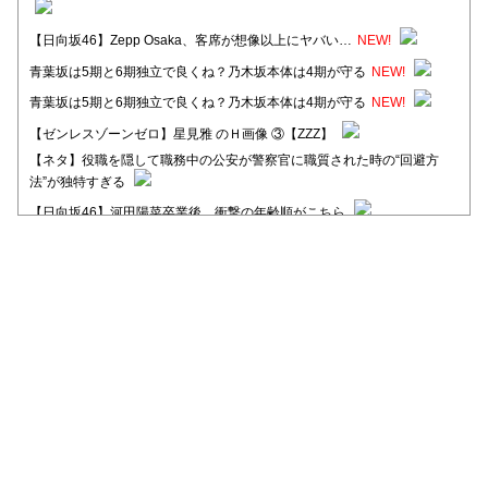
【日向坂46】Zepp Osaka、客席が想像以上にヤバい…
NEW!
青葉坂は5期と6期独立で良くね？乃木坂本体は4期が守る
NEW!
青葉坂は5期と6期独立で良くね？乃木坂本体は4期が守る
NEW!
【ゼンレスゾーンゼロ】星見雅 のＨ画像 ③【ZZZ】
【ネタ】役職を隠して職務中の公安が警察官に職質された時の“回避方
法”が独特すぎる
【日向坂46】河田陽菜卒業後、衝撃の年齢順がこちら
【日向坂46】富田鈴花1st写真集、発売記念記者会見の模様がこちら！
【元日向坂46】情報解禁前で言えない！？丹生ちゃん、メンバーと会っ
た模様
【元日向坂46】この卒業生、めちゃくちゃテレビで見かけるな
【日向坂46】富田鈴花、次の事務所が決まってそう！？
Powered by livedoor 相互RSS