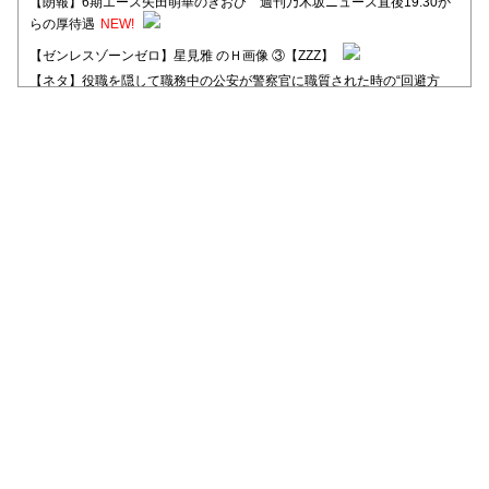
【朗報】6期エース矢田萌華のぎおび 週刊乃木坂ニュース直後19:30か
らの厚待遇
NEW!
【ゼンレスゾーンゼロ】星見雅 のＨ画像 ③【ZZZ】
【ネタ】役職を隠して職務中の公安が警察官に職質された時の“回避方
法”が独特すぎる
【日向坂46】河田陽菜卒業後、衝撃の年齢順がこちら
【日向坂46】富田鈴花1st写真集、発売記念記者会見の模様がこちら！
【元日向坂46】情報解禁前で言えない！？丹生ちゃん、メンバーと会っ
た模様
【元日向坂46】この卒業生、めちゃくちゃテレビで見かけるな
【日向坂46】富田鈴花、次の事務所が決まってそう！？
Powered by livedoor 相互RSS