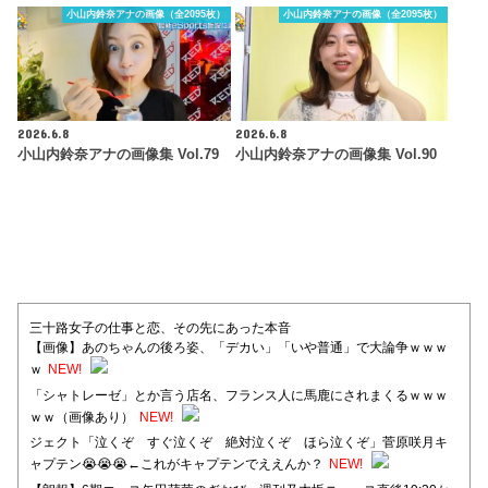
小山内鈴奈アナの画像（全2095枚）
小山内鈴奈アナの画像（全2095枚）
2026.6.8
2026.6.8
小山内鈴奈アナの画像集 Vol.79
小山内鈴奈アナの画像集 Vol.90
三十路女子の仕事と恋、その先にあった本音
【画像】あのちゃんの後ろ姿、「デカい」「いや普通」で大論争ｗｗｗ
ｗ
NEW!
「シャトレーゼ」とか言う店名、フランス人に馬鹿にされまくるｗｗｗ
ｗｗ（画像あり）
NEW!
ジェクト「泣くぞ すぐ泣くぞ 絶対泣くぞ ほら泣くぞ」菅原咲月キ
ャプテン😭😭😭←これがキャプテンでええんか？
NEW!