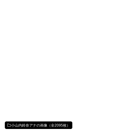
小山内鈴奈アナの画像（全2095枚）