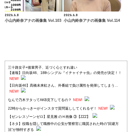
2026.6.8
2026.6.8
小山内鈴奈アナの画像集 Vol.103
小山内鈴奈アナの画像集 Vol.114
三十路女子×後輩男子、近づく心とすれ違い
【速報】日向坂46、18thシングル『イチャイチャ虫』の発売が決定！！
NEW!
【日向坂46】髙橋未来虹さん、外番組で負け属性を発揮してしまう…
NEW!
なんで乃木ヲタってAKB見下してるの？
NEW!
22時からかっきーがインスタで質問返ししてくれるぞ！
NEW!
【ゼンレスゾーンゼロ】星見雅 のＨ画像 ③【ZZZ】
【ネタ】役職を隠して職務中の公安が警察官に職質された時の“回避方
法”が独特すぎる