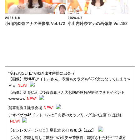
2026.6.8
2026.6.8
小山内鈴奈アナの画像集 Vol.172
小山内鈴奈アナの画像集 Vol.182
“変われない私”が動き出す瞬間に出会う
【画像】元NMBアイドルさん、表情もカラダもS♡X女になってしまうｗ
ｗｗ
NEW!
【画像】金を払えば後藤真希さんのお胸の感触が堪能できるイベント
wwwwww
NEW!
賀喜遥香生誕祭会場
NEW!
アオバザカ46ドットコムは日向坂のカップリング曲の企画でほぼ確
NEW!
【ゼンレスゾーンゼロ】星見雅 のＨ画像 ③【ZZZ】
【ネタ】役職を隠して職務中の公安が警察官に職質された時の“回避方