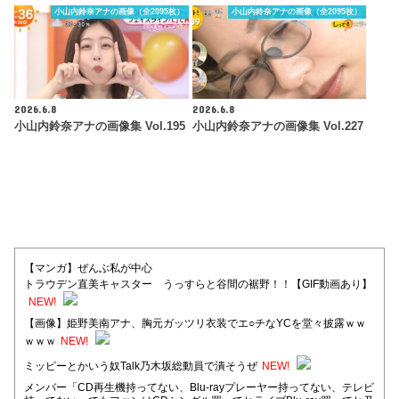
小山内鈴奈アナの画像（全2095枚）
小山内鈴奈アナの画像（全2095枚）
2026.6.8
2026.6.8
小山内鈴奈アナの画像集 Vol.195
小山内鈴奈アナの画像集 Vol.227
【マンガ】ぜんぶ私が中心
トラウデン直美キャスター うっすらと谷間の裾野！！【GIF動画あり】
NEW!
【画像】姫野美南アナ、胸元ガッツリ衣装でエ○チなYCを堂々披露ｗｗ
ｗｗｗ
NEW!
ミッピーとかいう奴Talk乃木坂総動員で潰そうぜ
NEW!
メンバー「CD再生機持ってない、Blu-rayプレーヤー持ってない、テレビ