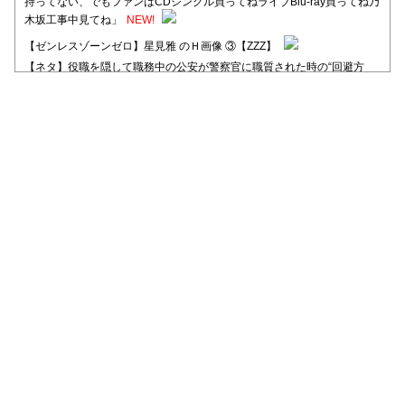
持ってない、でもファンはCDシングル買ってねライブBlu-ray買ってね乃
木坂工事中見てね」
NEW!
【ゼンレスゾーンゼロ】星見雅 のＨ画像 ③【ZZZ】
【ネタ】役職を隠して職務中の公安が警察官に職質された時の“回避方
法”が独特すぎる
【日向坂46】河田陽菜卒業後、衝撃の年齢順がこちら
【日向坂46】富田鈴花1st写真集、発売記念記者会見の模様がこちら！
【元日向坂46】情報解禁前で言えない！？丹生ちゃん、メンバーと会っ
た模様
【元日向坂46】この卒業生、めちゃくちゃテレビで見かけるな
【日向坂46】富田鈴花、次の事務所が決まってそう！？
Powered by livedoor 相互RSS