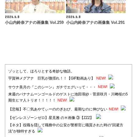
2026.6.8
2026.6.8
小山内鈴奈アナの画像集 Vol.259
小山内鈴奈アナの画像集 Vol.291
ゾッとして、ほろりとする奇妙な物語。
宇賀神メグアナ 巨乳が微揺れ！！【GIF動画あり】
NEW!
サウナ美月の『このシーン』ガチでエグいって・・・
NEW!
来週のバナナムーンゴールドのゲストに池田瑛紗・菅原咲月・川﨑桜の5
期生ヒマ人トリオ！！！！！
NEW!
【悲報】不〇気あやてぃーののぎおび、最期なのに伸びない
NEW!
【ゼンレスゾーンゼロ】星見雅 のＨ画像 ③【ZZZ】
【ネタ】役職を隠して職務中の公安が警察官に職質された時の“回避方
法”が独特すぎる