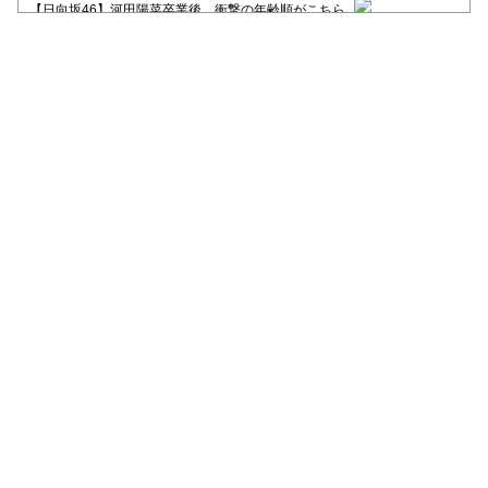
【日向坂46】河田陽菜卒業後、衝撃の年齢順がこちら
【日向坂46】富田鈴花1st写真集、発売記念記者会見の模様がこちら！
【元日向坂46】情報解禁前で言えない！？丹生ちゃん、メンバーと会っ
た模様
【元日向坂46】この卒業生、めちゃくちゃテレビで見かけるな
【日向坂46】富田鈴花、次の事務所が決まってそう！？
Powered by livedoor 相互RSS