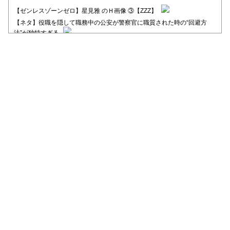
【ゼンレスゾーンゼロ】星見雅 のＨ画像 ③【ZZZ】
【ネタ】役職を隠して職務中の公安が警察官に職質された時の“回避方
法”が独特すぎる
【日向坂46】河田陽菜卒業後、衝撃の年齢順がこちら
【日向坂46】富田鈴花1st写真集、発売記念記者会見の模様がこちら！
【元日向坂46】情報解禁前で言えない！？丹生ちゃん、メンバーと会っ
た模様
【元日向坂46】この卒業生、めちゃくちゃテレビで見かけるな
【日向坂46】富田鈴花、次の事務所が決まってそう！？
Powered by livedoor 相互RSS