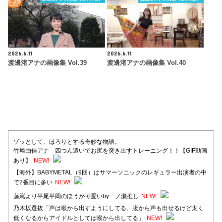
2026.6.11
2026.6.11
渡邊渚アナの画像集 Vol.39
渡邊渚アナの画像集 Vol.40
ゾッとして、ほろりとする奇妙な物語。
竹﨑由佳アナ 四つん這いでお尻を突き出すトレーニング！！【GIF動画
あり】
NEW!
【海外】BABYMETAL（9回）はサマーソニックのレギュラー出演者の中
で2番目に多い
NEW!
藤嶌より平尾平岡のほうが可愛いby一ノ瀬推し
NEW!
乃木坂選抜「声は喉から出すようにしてる。腹から声も出せるけど太く
低くなるからアイドルとしては喉から出してる」
NEW!