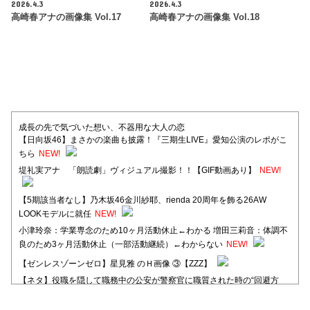
2026.4.3
2026.4.3
高崎春アナの画像集 Vol.17
高崎春アナの画像集 Vol.18
成長の先で気づいた想い、不器用な大人の恋
【日向坂46】まさかの楽曲も披露！『三期生LIVE』愛知公演のレポがこ
ちら
NEW!
堤礼実アナ 「朗読劇」ヴィジュアル撮影！！【GIF動画あり】
NEW!
【5期該当者なし】乃木坂46金川紗耶、rienda 20周年を飾る26AW
LOOKモデルに就任
NEW!
小津玲奈：学業専念のため10ヶ月活動休止←わかる 増田三莉音：体調不
良のため3ヶ月活動休止（一部活動継続）←わからない
NEW!
【ゼンレスゾーンゼロ】星見雅 のＨ画像 ③【ZZZ】
【ネタ】役職を隠して職務中の公安が警察官に職質された時の“回避方
法”が独特すぎる