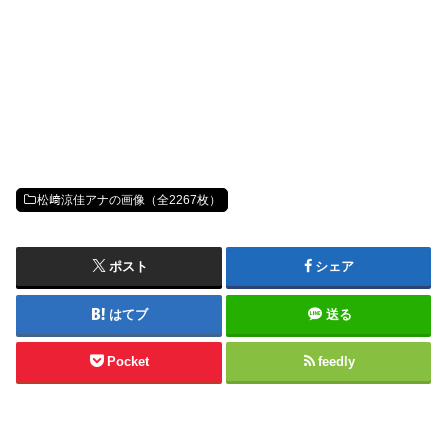
松﨑涼佳アナの画像（全2267枚）
ポスト
シェア
はてブ
送る
Pocket
feedly