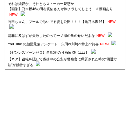
それは純愛か、それともストーカー疑惑か
【画像】乃木坂46の田村真佑さんが胸チラしてしまう ※動画あり
NEW!
与田ちゃん、プールで泳いでる姿を公開！！！【元乃木坂46】
NEW!
是非に及ばずが失敗したのって一ノ瀬の角のせいだよな
NEW!
YouTube の顔面最強アンケート 矢田or川﨑or井上or賀喜
NEW!
【ゼンレスゾーンゼロ】星見雅 のＨ画像 ③【ZZZ】
【ネタ】役職を隠して職務中の公安が警察官に職質された時の“回避方
法”が独特すぎる
【日向坂46】河田陽菜卒業後、衝撃の年齢順がこちら
【日向坂46】富田鈴花1st写真集、発売記念記者会見の模様がこちら！
【元日向坂46】情報解禁前で言えない！？丹生ちゃん、メンバーと会っ
た模様
【元日向坂46】この卒業生、めちゃくちゃテレビで見かけるな
【日向坂46】富田鈴花、次の事務所が決まってそう！？
Powered by livedoor 相互RSS