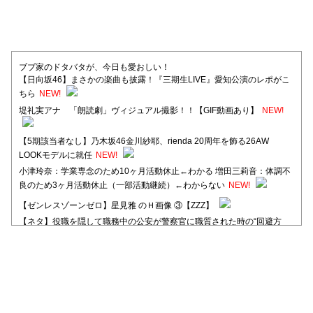
ブブ家のドタバタが、今日も愛おしい！
【日向坂46】まさかの楽曲も披露！『三期生LIVE』愛知公演のレポがこ
ちら
NEW!
堤礼実アナ 「朗読劇」ヴィジュアル撮影！！【GIF動画あり】
NEW!
【5期該当者なし】乃木坂46金川紗耶、rienda 20周年を飾る26AW
LOOKモデルに就任
NEW!
小津玲奈：学業専念のため10ヶ月活動休止←わかる 増田三莉音：体調不
良のため3ヶ月活動休止（一部活動継続）←わからない
NEW!
【ゼンレスゾーンゼロ】星見雅 のＨ画像 ③【ZZZ】
【ネタ】役職を隠して職務中の公安が警察官に職質された時の“回避方
法”が独特すぎる
【日向坂46】河田陽菜卒業後、衝撃の年齢順がこちら
【日向坂46】富田鈴花1st写真集、発売記念記者会見の模様がこちら！
【元日向坂46】情報解禁前で言えない！？丹生ちゃん、メンバーと会っ