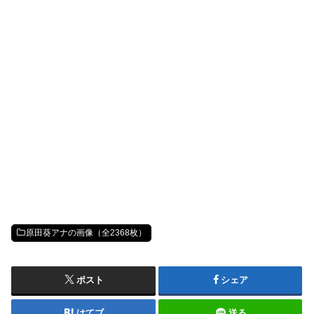
原田葵アナの画像（全2368枚）
ポスト
シェア
はてブ
送る