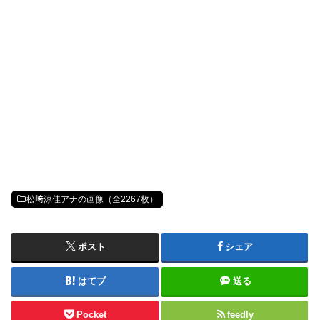
松﨑涼佳アナの画像（全2267枚）
ポスト
シェア
はてブ
送る
Pocket
feedly