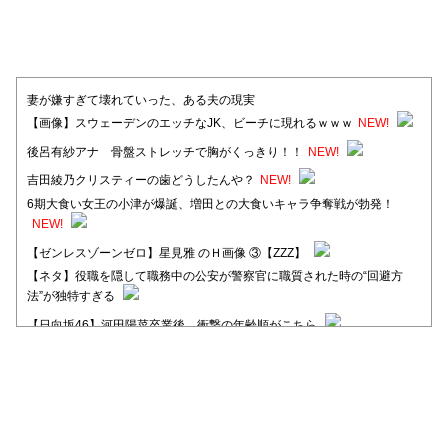
妻が嫌すぎて壊れていった、ある夫の現実
【画像】スウェーデンのエッチなJK、ビーチに現れるｗｗｗ
NEW!
後呂有紗アナ 骨盤ストレッチで胸がくっきり！！
NEW!
吉田綾乃クリスティーの歯どうしたんや？
NEW!
6期大食い女王の小津が爆誕、増田との大食いキャラ争奪戦が勃発！
NEW!
【ゼンレスゾーンゼロ】星見雅 のＨ画像 ③【ZZZ】
【ネタ】役職を隠して職務中の公安が警察官に職質された時の“回避方
法”が独特すぎる
【日向坂46】河田陽菜卒業後、衝撃の年齢順がこちら
【日向坂46】富田鈴花1st写真集、発売記念記者会見の模様がこちら！
【元日向坂46】情報解禁前で言えない！？丹生ちゃん、メンバーと会っ
た模様
【元日向坂46】この卒業生、めちゃくちゃテレビで見かけるな