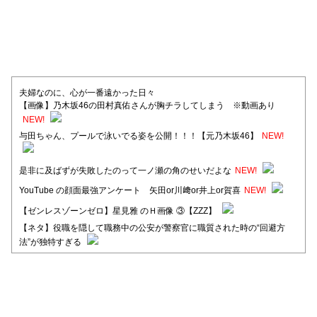
夫婦なのに、心が一番遠かった日々
【画像】乃木坂46の田村真佑さんが胸チラしてしまう ※動画あり
NEW!
与田ちゃん、プールで泳いでる姿を公開！！！【元乃木坂46】
NEW!
是非に及ばずが失敗したのって一ノ瀬の角のせいだよな
NEW!
YouTube の顔面最強アンケート 矢田or川﨑or井上or賀喜
NEW!
【ゼンレスゾーンゼロ】星見雅 のＨ画像 ③【ZZZ】
【ネタ】役職を隠して職務中の公安が警察官に職質された時の“回避方
法”が独特すぎる
【日向坂46】河田陽菜卒業後、衝撃の年齢順がこちら
【日向坂46】富田鈴花1st写真集、発売記念記者会見の模様がこちら！
【元日向坂46】情報解禁前で言えない！？丹生ちゃん、メンバーと会っ