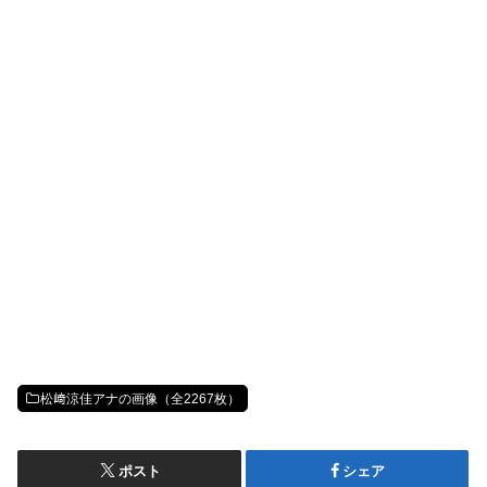
松﨑涼佳アナの画像（全2267枚）
ポスト
シェア