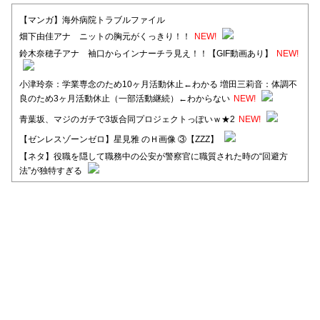
【マンガ】海外病院トラブルファイル
畑下由佳アナ ニットの胸元がくっきり！！
NEW!
鈴木奈穂子アナ 袖口からインナーチラ見え！！【GIF動画あり】
NEW!
小津玲奈：学業専念のため10ヶ月活動休止←わかる 増田三莉音：体調不
良のため3ヶ月活動休止（一部活動継続）←わからない
NEW!
青葉坂、マジのガチで3坂合同プロジェクトっぽいｗ★2
NEW!
【ゼンレスゾーンゼロ】星見雅 のＨ画像 ③【ZZZ】
【ネタ】役職を隠して職務中の公安が警察官に職質された時の“回避方
法”が独特すぎる
【日向坂46】河田陽菜卒業後、衝撃の年齢順がこちら
【日向坂46】富田鈴花1st写真集、発売記念記者会見の模様がこちら！
【元日向坂46】情報解禁前で言えない！？丹生ちゃん、メンバーと会っ
た模様
【元日向坂46】この卒業生、めちゃくちゃテレビで見かけるな
【日向坂46】富田鈴花、次の事務所が決まってそう！？
Powered by livedoor 相互RSS