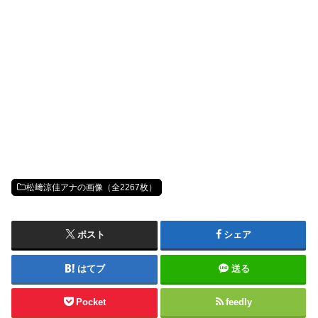
松﨑涼佳アナの画像（全2267枚）
ポスト
シェア
はてブ
送る
Pocket
feedly