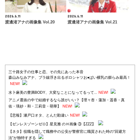
2026.6.11
2026.6.11
渡邊渚アナの画像集 Vol.20
渡邊渚アナの画像集 Vol.21
三十路女子の仕事と恋、その先にあった本音
森山みなみアナ、ブラ線浮き出るポロシャツお●ぱい横乳の膨らみ最高！
NEW!
水卜麻美の豊満BODY、大変なことになってるって...
NEW!
アニメ選抜の中で結婚するなら誰がいい？【理々杏・蓮加・遥香・真
佑・瑛紗・和・三莉音・萌華】
NEW!
【悲報】瀬戸口オタ、とんだ勘違い
NEW!
【ゼンレスゾーンゼロ】星見雅 のＨ画像 ③【ZZZ】
【ネタ】役職を隠して職務中の公安が警察官に職質された時の“回避方
法”が独特すぎる