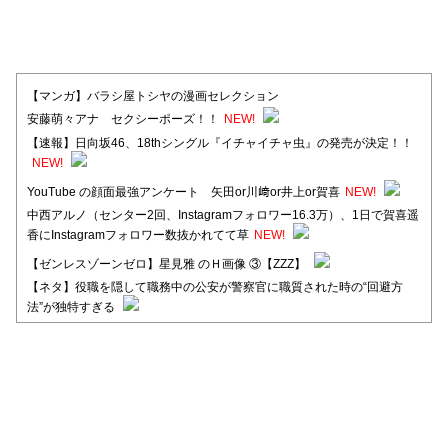
【マンガ】バラシ屋トシヤの漫画セレクション
安藤萌々アナ セクシーポーズ！！
NEW!
【速報】日向坂46、18thシングル『イチャイチャ虫』の発売が決定！！
NEW!
YouTube の顔面最強アンケート 矢田or川﨑or井上or賀喜
NEW!
中西アルノ（センター2回、Instagramフォロワー16.3万）、1日で賀喜遥
香にInstagramフォロワー数抜かれてて草
NEW!
【ゼンレスゾーンゼロ】星見雅 のＨ画像 ③【ZZZ】
【ネタ】役職を隠して職務中の公安が警察官に職質された時の“回避方
法”が独特すぎる
【日向坂46】河田陽菜卒業後、衝撃の年齢順がこちら
【日向坂46】富田鈴花1st写真集、発売記念記者会見の模様がこちら！
【元日向坂46】情報解禁前で言えない！？丹生ちゃん、メンバーと会っ
た模様