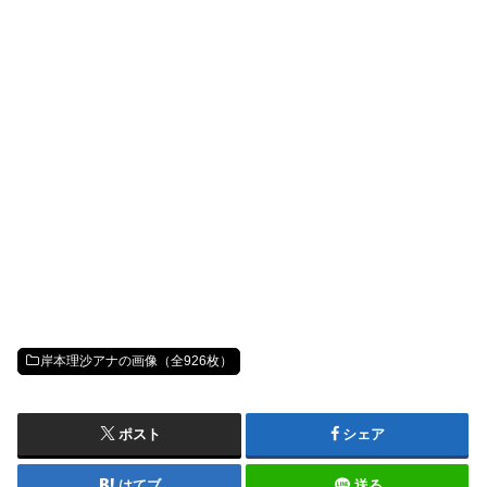
岸本理沙アナの画像（全926枚）
ポスト
シェア
はてブ
送る