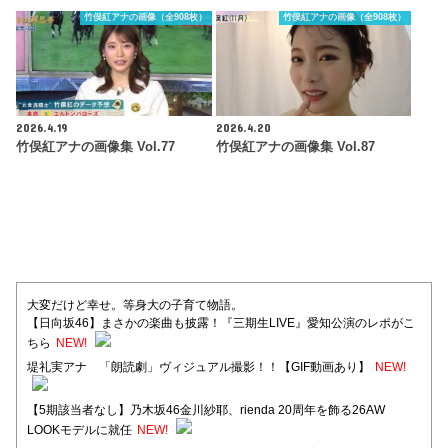
竹俣紅アナの画像（全908枚）
竹俣紅アナの画像（全908枚）
2026.4.19
2026.4.20
竹俣紅アナの画像集 Vol.77
竹俣紅アナの画像集 Vol.87
大変だけど幸せ。等身大の子育て物語。
【日向坂46】まさかの楽曲も披露！『三期生LIVE』愛知公演のレポがこ
ちら
NEW!
堤礼実アナ 「朗読劇」ヴィジュアル撮影！！【GIF動画あり】
NEW!
【5期該当者なし】乃木坂46金川紗耶、rienda 20周年を飾る26AW
LOOKモデルに就任
NEW!