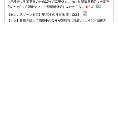
小津玲奈：学業専念のため10ヶ月活動休止←わかる 増田三莉音：体調不
良のため3ヶ月活動休止（一部活動継続）←わからない
NEW!
【ゼンレスゾーンゼロ】星見雅 のＨ画像 ③【ZZZ】
【ネタ】役職を隠して職務中の公安が警察官に職質された時の“回避方
法”が独特すぎる
【日向坂46】河田陽菜卒業後、衝撃の年齢順がこちら
【日向坂46】富田鈴花1st写真集、発売記念記者会見の模様がこちら！
【元日向坂46】情報解禁前で言えない！？丹生ちゃん、メンバーと会っ
た模様
【元日向坂46】この卒業生、めちゃくちゃテレビで見かけるな
【日向坂46】富田鈴花、次の事務所が決まってそう！？
Powered by livedoor 相互RSS