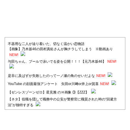
不器用な二人が辿り着いた、切なく温かい恋物語
【画像】乃木坂46の田村真佑さんが胸チラしてしまう ※動画あり
NEW!
与田ちゃん、プールで泳いでる姿を公開！！！【元乃木坂46】
NEW!
是非に及ばずが失敗したのって一ノ瀬の角のせいだよな
NEW!
YouTube の顔面最強アンケート 矢田or川﨑or井上or賀喜
NEW!
【ゼンレスゾーンゼロ】星見雅 のＨ画像 ③【ZZZ】
【ネタ】役職を隠して職務中の公安が警察官に職質された時の“回避方
法”が独特すぎる
【日向坂46】河田陽菜卒業後、衝撃の年齢順がこちら
【日向坂46】富田鈴花1st写真集、発売記念記者会見の模様がこちら！