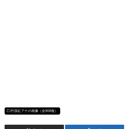
竹俣紅アナの画像（全908枚）