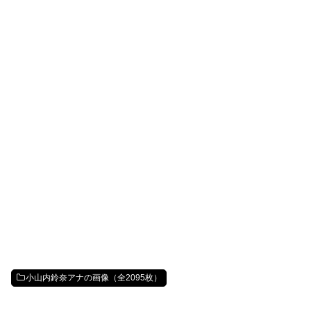
小山内鈴奈アナの画像（全2095枚）