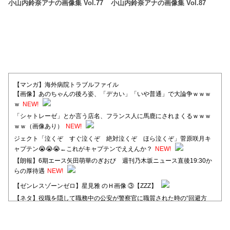
小山内鈴奈アナの画像集 Vol.77
小山内鈴奈アナの画像集 Vol.87
【マンガ】海外病院トラブルファイル
【画像】あのちゃんの後ろ姿、「デカい」「いや普通」で大論争ｗｗｗ
ｗ
NEW!
「シャトレーゼ」とか言う店名、フランス人に馬鹿にされまくるｗｗｗ
ｗｗ（画像あり）
NEW!
ジェクト「泣くぞ すぐ泣くぞ 絶対泣くぞ ほら泣くぞ」菅原咲月キ
ャプテン😭😭😭←これがキャプテンでええんか？
NEW!
【朗報】6期エース矢田萌華のぎおび 週刊乃木坂ニュース直後19:30か
らの厚待遇
NEW!
【ゼンレスゾーンゼロ】星見雅 のＨ画像 ③【ZZZ】
【ネタ】役職を隠して職務中の公安が警察官に職質された時の“回避方
法”が独特すぎる
【日向坂46】河田陽菜卒業後、衝撃の年齢順がこちら