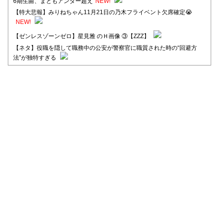
6期生曲、まともアンダー超え
NEW!
【特大悲報】みりねちゃん11月21日の乃木フライベント欠席確定😭
NEW!
【ゼンレスゾーンゼロ】星見雅 のＨ画像 ③【ZZZ】
【ネタ】役職を隠して職務中の公安が警察官に職質された時の“回避方
法”が独特すぎる
【日向坂46】河田陽菜卒業後、衝撃の年齢順がこちら
【日向坂46】富田鈴花1st写真集、発売記念記者会見の模様がこちら！
【元日向坂46】情報解禁前で言えない！？丹生ちゃん、メンバーと会っ
た模様
【元日向坂46】この卒業生、めちゃくちゃテレビで見かけるな
【日向坂46】富田鈴花、次の事務所が決まってそう！？
Powered by livedoor 相互RSS