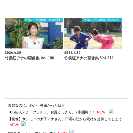
竹俣紅アナの画像（全908枚）
竹俣紅アナの画像（全908枚）
2026.4.20
2026.4.20
竹俣紅アナの画像集 Vol.180
竹俣紅アナの画像集 Vol.212
夫婦なのに、心が一番遠かった日々
TBS新人アナ ブラチラ、お尻くっきり、Y字開脚！！
NEW!
【画像】サンモニの女子アナさん、日曜の朝から素材を提供してしまう
NEW!