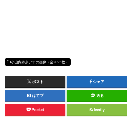
小山内鈴奈アナの画像（全2095枚）
ポスト
シェア
はてブ
送る
Pocket
feedly