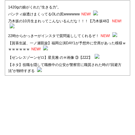
1420gの娘がくれた“生きる力”。
パンティ線透けまくってるOLの尻wwwwww
NEW!
乃木坂の10月生まれってこんないるんだな！！！【乃木坂46】
NEW!
22時からかっきーがインスタで質問返ししてくれるぞ！
NEW!
【賀喜生誕、一ノ瀬凱旋】福岡公演DAY1が予想外に空席があった模様ｗ
ｗｗｗｗｗｗ
NEW!
【ゼンレスゾーンゼロ】星見雅 のＨ画像 ③【ZZZ】
【ネタ】役職を隠して職務中の公安が警察官に職質された時の“回避方
法”が独特すぎる
【日向坂46】河田陽菜卒業後、衝撃の年齢順がこちら
【日向坂46】富田鈴花1st写真集、発売記念記者会見の模様がこちら！
【元日向坂46】情報解禁前で言えない！？丹生ちゃん、メンバーと会っ
た模様
【元日向坂46】この卒業生、めちゃくちゃテレビで見かけるな
【日向坂46】富田鈴花、次の事務所が決まってそう！？
Powered by livedoor 相互RSS