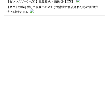
【ゼンレスゾーンゼロ】星見雅 のＨ画像 ③【ZZZ】
【ネタ】役職を隠して職務中の公安が警察官に職質された時の“回避方
法”が独特すぎる
【日向坂46】河田陽菜卒業後、衝撃の年齢順がこちら
【日向坂46】富田鈴花1st写真集、発売記念記者会見の模様がこちら！
【元日向坂46】情報解禁前で言えない！？丹生ちゃん、メンバーと会っ
た模様
【元日向坂46】この卒業生、めちゃくちゃテレビで見かけるな
【日向坂46】富田鈴花、次の事務所が決まってそう！？
Powered by livedoor 相互RSS