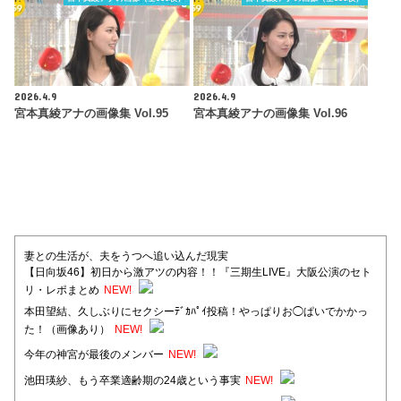
2026.4.9
2026.4.9
宮本真綾アナの画像集 Vol.95
宮本真綾アナの画像集 Vol.96
妻との生活が、夫をうつへ追い込んだ現実
【日向坂46】初日から激アツの内容！！『三期生LIVE』大阪公演のセト
リ・レポまとめ
NEW!
本田望結、久しぶりにセクシーﾃﾞｶﾊﾟｲ投稿！やっぱりお◯ぱいでかかっ
た！（画像あり）
NEW!
今年の神宮が最後のメンバー
NEW!
池田瑛紗、もう卒業適齢期の24歳という事実
NEW!