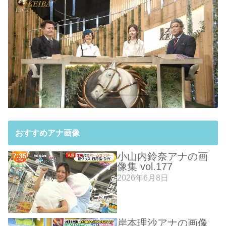
おすすめアナ画像
小山内鈴奈アナの画
像集 vol.177
2026年6月8日
岸本理沙アナの画像