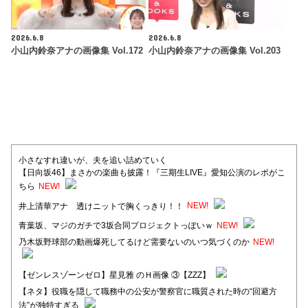
2026.6.8
2026.6.8
小山内鈴奈アナの画像集 Vol.172
小山内鈴奈アナの画像集 Vol.203
小さなすれ違いが、夫を追い詰めていく
【日向坂46】まさかの楽曲も披露！『三期生LIVE』愛知公演のレポがこ
ちら
NEW!
井上清華アナ 透けニットで胸くっきり！！
NEW!
青葉坂、マジのガチで3坂合同プロジェクトっぽいｗ
NEW!
乃木坂野球部の動画爆死してるけど需要ないのいつ気づくのか
NEW!
【ゼンレスゾーンゼロ】星見雅 のＨ画像 ③【ZZZ】
【ネタ】役職を隠して職務中の公安が警察官に職質された時の“回避方
法”が独特すぎる