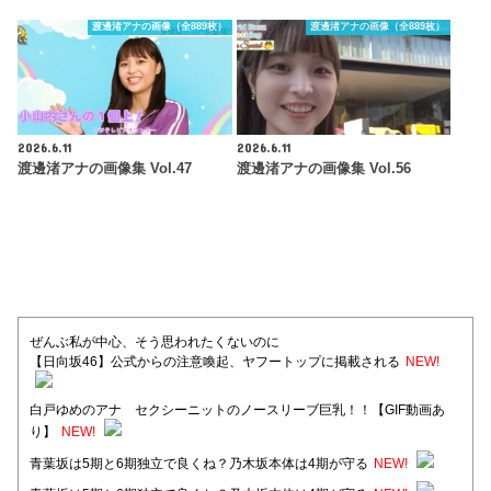
渡邊渚アナの画像（全889枚）
渡邊渚アナの画像（全889枚）
2026.6.11
2026.6.11
渡邊渚アナの画像集 Vol.47
渡邊渚アナの画像集 Vol.56
ぜんぶ私が中心、そう思われたくないのに
【日向坂46】公式からの注意喚起、ヤフートップに掲載される
NEW!
白戸ゆめのアナ セクシーニットのノースリーブ巨乳！！【GIF動画あ
り】
NEW!
青葉坂は5期と6期独立で良くね？乃木坂本体は4期が守る
NEW!