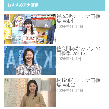
おすすめアナ画像
岸本理沙アナの画像
集 vol.4
2026年4月19日
佐久間みなみアナの
画像集 vol.131
2026年7月4日
松﨑涼佳アナの画像
集 vol.13
2026年4月14日