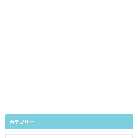
カテゴリー