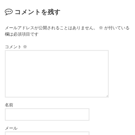
コメントを残す
メールアドレスが公開されることはありません。
※
が付いている
欄は必須項目です
コメント
※
名前
メール