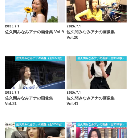
2026.7.1
2026.7.1
佐久間みなみアナの画像集 Vol.9
佐久間みなみアナの画像集
Vol.20
佐久間みなみアナの画像（全3558枚）
佐久間みなみアナの画像（全3558枚）
2026.7.1
2026.7.1
佐久間みなみアナの画像集
佐久間みなみアナの画像集
Vol.31
Vol.41
佐久間みなみアナの画像（全3558枚）
佐久間みなみアナの画像（全3558枚）