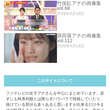
竹俣紅アナの画像集
vol.68
2026年4月19日
原田葵アナの画像集
vol.112
2026年4月14日
このサイトについて
フジテレビの女子アナさんを中心にまとめています。必
ずしも時系列順とは限らずバラバラで投稿していたり、
抜けている部分も多々あると思いますが出来るだけ今ま