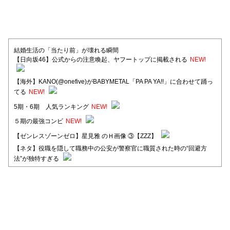
結婚生活の「当たり前」が壊れる瞬間
【日向坂46】公式からの注意喚起、ヤフートップに掲載される
NEW!
【海外】KANO(@onefive)がBABYMETAL「PA PA YA!!」に合わせて踊っ
てる
NEW!
5期・6期 人気ランキング
NEW!
５期の最強コンビ
NEW!
【ゼンレスゾーンゼロ】星見雅 のＨ画像 ③【ZZZ】
【ネタ】役職を隠して職務中の公安が警察官に職質された時の“回避方
法”が独特すぎる
【日向坂46】河田陽菜卒業後、衝撃の年齢順がこちら
【日向坂46】富田鈴花1st写真集、発売記念記者会見の模様がこちら！
【元日向坂46】情報解禁前で言えない！？丹生ちゃん、メンバーと会っ
た模様