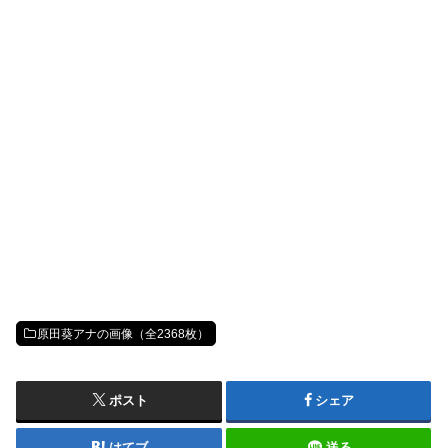
原田葵アナの画像（全2368枚）
ポスト
シェア
はてブ
送る