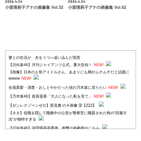
2026.4.24
2026.4.24
小室瑛莉子アナの画像集 Vol.52
小室瑛莉子アナの画像集 Vol.62
妻との生活が、夫をうつへ追い込んだ現実
【日向坂46】月刊ジャイアンツ公式、重大告知！
NEW!
【画像】日本の人気アイドルさん、あまりにも脚がムチムチだと話題に
wwww
NEW!
全員黒髪・清楚・おしとやかだった頃の乃木坂に戻りたい
NEW!
【乃木坂46】賀喜遥香「大人になった私を見て」
NEW!
【ゼンレスゾーンゼロ】星見雅 のＨ画像 ③【ZZZ】
【ネタ】役職を隠して職務中の公安が警察官に職質された時の“回避方
法”が独特すぎる
【日向坂46】河田陽菜卒業後、衝撃の年齢順がこちら
【日向坂46】富田鈴花1st写真集、発売記念記者会見の模様がこちら！