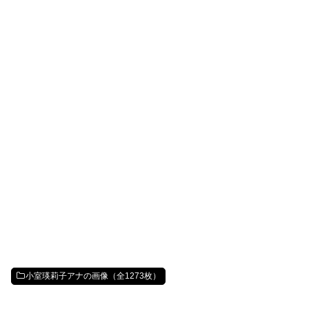
小室瑛莉子アナの画像（全1273枚）